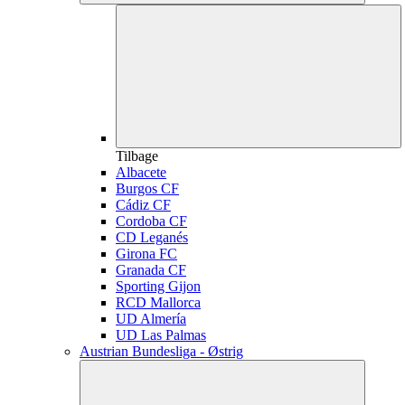
Tilbage
Albacete
Burgos CF
Cádiz CF
Cordoba CF
CD Leganés
Girona FC
Granada CF
Sporting Gijon
RCD Mallorca
UD Almería
UD Las Palmas
Austrian Bundesliga - Østrig