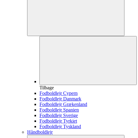
Tilbage
Fodboldlejr Cypern
Fodboldlejr Danmark
Fodboldlejr Grækenland
Fodboldlejr Spanien
Fodboldlejr Sverige
Fodboldlejr Tyrkiet
Fodboldlejr Tyskland
Håndboldlejr