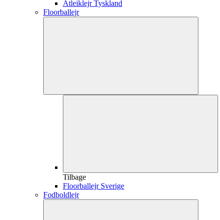
Atleiklejr Tyskland
Floorballejr
Tilbage
Floorballejr Sverige
Fodboldlejr