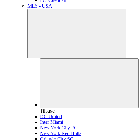
FC Volendam
MLS - USA
Tilbage
DC United
Inter Miami
New York City FC
New York Red Bulls
Orlando City SC