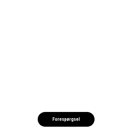
GÖTEBORG HOME HOTEL ODIN –
FOTBOLL 2025
,
Forespørgsel