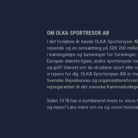
OM OLKA SPORTRESOR AB
I det forløbne år havde OLKA Sportsrejser A
rejsende og en omsætning på SEK 200 million
i træningslejre og turneringer for foreninger, 
Europas største ligaer, andre sportsrejser s
og golf! Uanset om du vil udøve sport eller op
vi rejsen for dig. OLKA Sportsrejser AB er 
Svenske Rejsebureau og organisationsforeni
rejsegarantier til det svenske Kammarkollegi
Siden 1978 har vi kombineret livets to store 
og rejser! Læs mere om os og vores histor