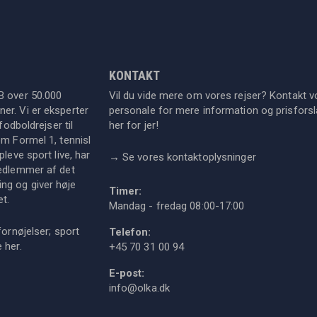
KONTAKT
B over 50.000
Vil du vide mere om vores rejser? Kontakt v
er. Vi er eksperter
personale for mere information og prisforsla
fodboldrejser til
her for jer!
om Formel 1, tennisl
leve sport live, har
→
Se vores kontaktoplysninger
medlemmer af det
ng og giver høje
Timer:
et.
Mandag - fredag 08:00-17:00
fornøjelser; sport
Telefon:
ie
her
.
+45 70 31 00 94
E-post:
info@olka.dk