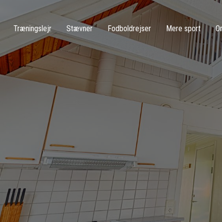
Træningslejr
Stævner
Fodboldrejser
Mere sport
O