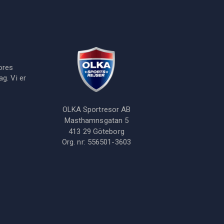
ores
g. Vi er
OLKA Sportresor AB
Masthamnsgatan 5
413 29
Göteborg
Org. nr:
556501-3603