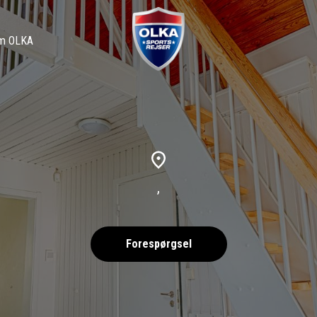
m OLKA
,
Forespørgsel