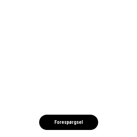
BELEK-GENERAL_1690
,
Forespørgsel