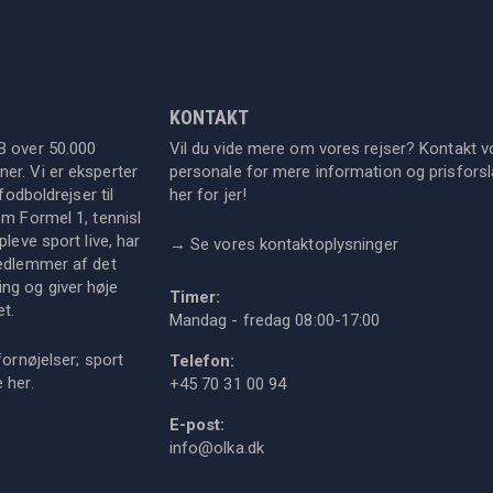
KONTAKT
B over 50.000
Vil du vide mere om vores rejser? Kontakt v
er. Vi er eksperter
personale for mere information og prisforsla
fodboldrejser til
her for jer!
om Formel 1, tennisl
leve sport live, har
→
Se vores kontaktoplysninger
medlemmer af det
ng og giver høje
Timer:
et.
Mandag - fredag 08:00-17:00
fornøjelser; sport
Telefon:
ie
her
.
+45 70 31 00 94
E-post:
info@olka.dk