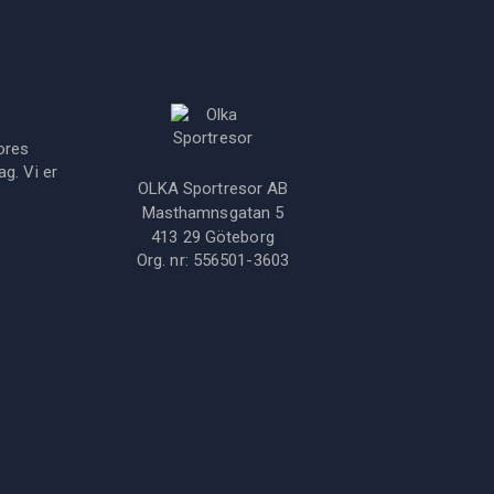
ores
g. Vi er
OLKA Sportresor AB
Masthamnsgatan 5
413 29
Göteborg
Org. nr:
556501-3603