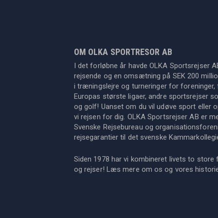
OM OLKA SPORTRESOR AB
I det forløbne år havde OLKA Sportsrejser A
rejsende og en omsætning på SEK 200 million
i træningslejre og turneringer for foreninger, 
Europas største ligaer, andre sportsrejser s
og golf! Uanset om du vil udøve sport eller op
vi rejsen for dig. OLKA Sportsrejser AB er 
Svenske Rejsebureau og organisationsforeni
rejsegarantier til det svenske Kammarkollegi
Siden 1978 har vi kombineret livets to store 
og rejser! Læs mere om os og vores histor