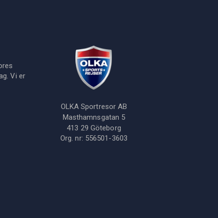
ores
g. Vi er
OLKA Sportresor AB
Masthamnsgatan 5
413 29
Göteborg
Org. nr:
556501-3603