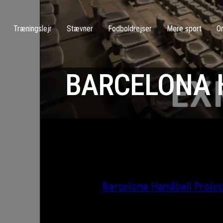
Træningslejr
Stævner
Fodboldrejser
Mere sport
O
BARCELONA 