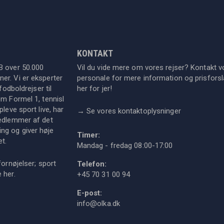
KONTAKT
B over 50.000
Vil du vide mere om vores rejser? Kontakt v
er. Vi er eksperter
personale for mere information og prisforsla
fodboldrejser til
her for jer!
om Formel 1, tennisl
leve sport live, har
→
Se vores kontaktoplysninger
medlemmer af det
ng og giver høje
Timer:
et.
Mandag - fredag 08:00-17:00
fornøjelser; sport
Telefon:
ie
her
.
+45 70 31 00 94
E-post:
info@olka.dk