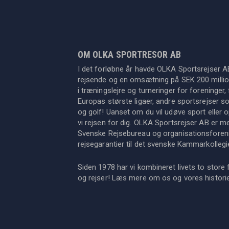
OM OLKA SPORTRESOR AB
I det forløbne år havde OLKA Sportsrejser A
rejsende og en omsætning på SEK 200 million
i træningslejre og turneringer for foreninger, 
Europas største ligaer, andre sportsrejser s
og golf! Uanset om du vil udøve sport eller op
vi rejsen for dig. OLKA Sportsrejser AB er 
Svenske Rejsebureau og organisationsforeni
rejsegarantier til det svenske Kammarkollegi
Siden 1978 har vi kombineret livets to store 
og rejser! Læs mere om os og vores histor