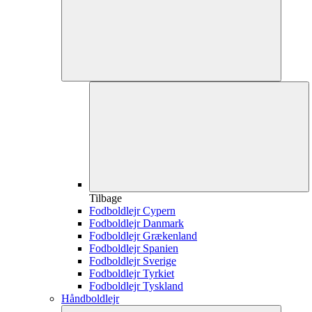
Tilbage
Fodboldlejr Cypern
Fodboldlejr Danmark
Fodboldlejr Grækenland
Fodboldlejr Spanien
Fodboldlejr Sverige
Fodboldlejr Tyrkiet
Fodboldlejr Tyskland
Håndboldlejr