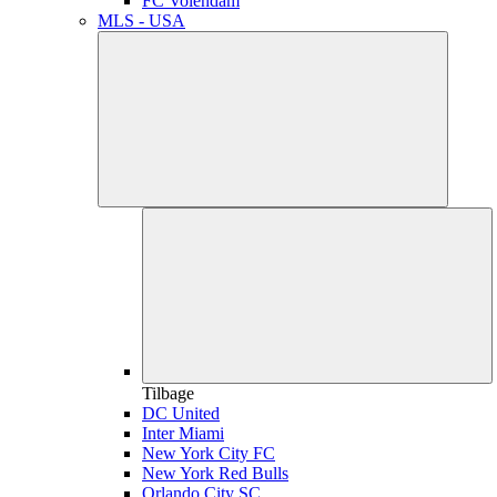
FC Volendam
MLS - USA
Tilbage
DC United
Inter Miami
New York City FC
New York Red Bulls
Orlando City SC