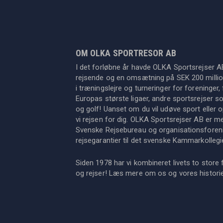
OM OLKA SPORTRESOR AB
I det forløbne år havde OLKA Sportsrejser A
rejsende og en omsætning på SEK 200 million
i træningslejre og turneringer for foreninger, 
Europas største ligaer, andre sportsrejser s
og golf! Uanset om du vil udøve sport eller op
vi rejsen for dig. OLKA Sportsrejser AB er 
Svenske Rejsebureau og organisationsforeni
rejsegarantier til det svenske Kammarkollegi
Siden 1978 har vi kombineret livets to store 
og rejser! Læs mere om os og vores histor