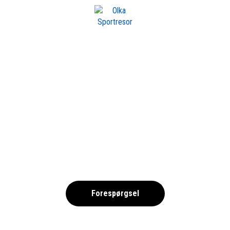
m OLKA
FIRST-CAMP-RAA-
,
Forespørgsel