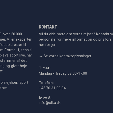
KONTAKT
B over 50.000
Vil du vide mere om vores rejser? Kontakt v
er. Vi er eksperter
personale for mere information og prisforsla
fodboldrejser til
her for jer!
om Formel 1, tennisl
leve sport live, har
→
Se vores kontaktoplysninger
medlemmer af det
ng og giver høje
Timer:
et.
Mandag - fredag 08:00-17:00
fornøjelser; sport
Telefon:
ie
her
.
+45 70 31 00 94
E-post:
info@olka.dk