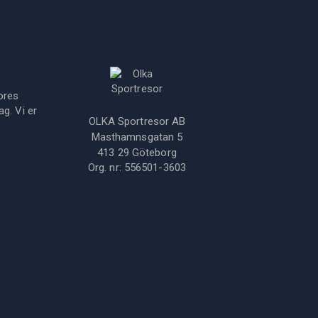
ores
g. Vi er
OLKA Sportresor AB
Masthamnsgatan 5
413 29
Göteborg
Org. nr:
556501-3603